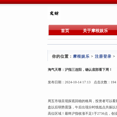
首页
关于摩根娱乐
你的位置：
摩根娱乐
>
注册登录
>
淘气天尊：沪指三连阳，确认底部看下周！
发布日期：2024-10-14 17:13 点击次数：194
周五市场呈现探底回稳的格局，投资者可以看到，
盘以后弱势震荡，午后出现分时线低点共振以后
高位区域！最终沪指收涨不足1于2736点，创