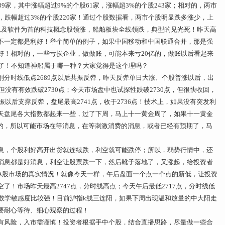
9家，其中涨幅超过9%的个股61家，涨幅超3%的个股243家；相对的，两市
家，跌幅超过3%的个股220家！通过个股数据看，两市个股明显跌多涨少，上
以及软件为首的科技概念股领涨，船舶板块全线领跌，典型的见光死！昨天高
不一定都是利好！举个简单的例子，如果中国移动和中国联通合并，那是强
好！相对的，一些亏损企业，做做账，可能本来亏20亿的，做账以后看起来
多了！不知道神船属于哪一种？大家觉得是这个理吗？
分时线低点2689点以后共振反弹，昨天反弹单日大涨、个股普涨以后，出
但没有有效跌破2730点；今天市场盘中也试探性跌破2730点，但很快收回，
振以后支撑反弹，盘尾最高2741点，收于2736点！技术上，如果没有突发利
天盘尾各大指数都起来一些，过了下周，马上十一黄金周了，如果十一黄金
大的，所以可能市场在等消息，在等刺激消费的消息，或者已经有预期了，马
息，个股利好高开出货就连续跌，利空就可能跌停；所以，弱势行情中，还
消息都是好消息，利空让股票跌一下，然后靴子落地了，又涨起，给投资者
A股市场的真实情况！就像今天一样，午后盘面一个点一个点的新低，让投资
了！市场昨天最高2747点，分时线高点；今天午后最低2717点，分时线低
，数学敏感度比较强！目前沪指k线三连阳，如果下周出现温和放量的中大阳走
要耐心等待、细心观察的过程！
有风险，入市需谨慎！投资者根据手中个股，结合直播思路，尽量做一些合