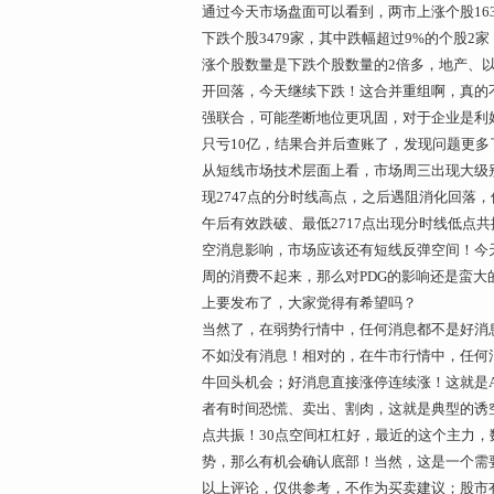
通过今天市场盘面可以看到，两市上涨个股163
下跌个股3479家，其中跌幅超过9%的个股2
涨个股数量是下跌个股数量的2倍多，地产、
开回落，今天继续下跌！这合并重组啊，真的
强联合，可能垄断地位更巩固，对于企业是利
只亏10亿，结果合并后查账了，发现问题更
从短线市场技术层面上看，市场周三出现大级别
现2747点的分时线高点，之后遇阻消化回落，
午后有效跌破、最低2717点出现分时线低点共
空消息影响，市场应该还有短线反弹空间！今
周的消费不起来，那么对PDG的影响还是蛮
上要发布了，大家觉得有希望吗？
当然了，在弱势行情中，任何消息都不是好消
不如没有消息！相对的，在牛市行情中，任何
牛回头机会；好消息直接涨停连续涨！这就是
者有时间恐慌、卖出、割肉，这就是典型的诱空
点共振！30点空间杠杠好，最近的这个主力
势，那么有机会确认底部！当然，这是一个需
以上评论，仅供参考，不作为买卖建议；股市