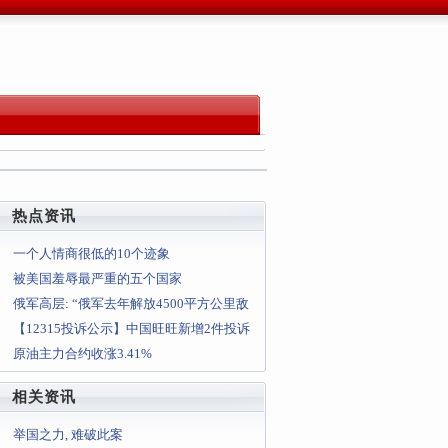
热点资讯
一个人情商很低的10个迹象
被美国羞辱最严重的五个国家
俄军高层: “俄军去年解放4500平方公里敌
占区”
【12315投诉公示】中国旺旺新增2件投诉
公示，涉及食品安全问题
原油主力合约收涨3.41%
相关资讯
举国之力, 难破此案