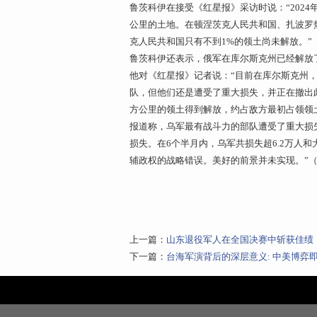
鲁茨科伊在接受《红星报》采访时说：“2024
公里的土地。在顿涅茨克人民共和国、扎波罗
克人民共和国只有不到1%的领土尚未解放。”
鲁茨科伊还表示，俄军在库尔斯克州已经解放了
他对《红星报》记者说：“目前在库尔斯克州
队，但他们还是遭受了重大损失，并正在撤出
方公里的领土得到解放，约占敌方最初占领领土
报道称，乌军最有战斗力的部队遭受了重大损失
损失。在6个半月内，乌军共损失超6.2万人和
辅政权的战略错误。美好的前景并未实现。”（
上一篇：
山东退役军人在全国决赛中斩获佳绩
下一篇：
台海军演背后的深层意义: 中美博弈即