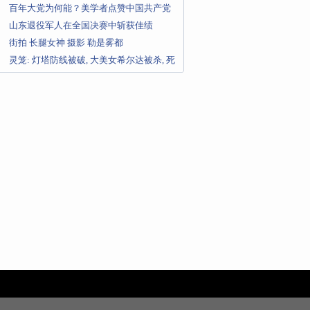
百年大党为何能？美学者点赞中国共产党
的这一执政理念_大皖新闻 |
山东退役军人在全国决赛中斩获佳绩
街拍 长腿女神 摄影 勒是雾都
灵笼: 灯塔防线被破, 大美女希尔达被杀, 死
的太可惜了