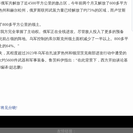
年俄军共解放了近4500平方公里的敌占区，今年前两个月又解放了600多平方
热州和赫尔松州，俄罗斯联邦武装力量已经解放了约75%的区域，而卢甘斯
800多平方公里的领土。
，我方完全掌握了主动权。俄军正在全线进攻。尽管敌人投入了更多的预备
此前占领的阵地。乌军控制的库尔斯克州领土面积减少了一半以上。800多平
的64%。”
，其程度超过2023年乌军在扎波罗热州和顿涅茨克南部进攻行动中遭受的
大约5600件武器和军事装备。鲁茨科伊指出：“在此背景下，西方开始谈论基
编译/赵志鹏）
将见分晓!
友情链接：