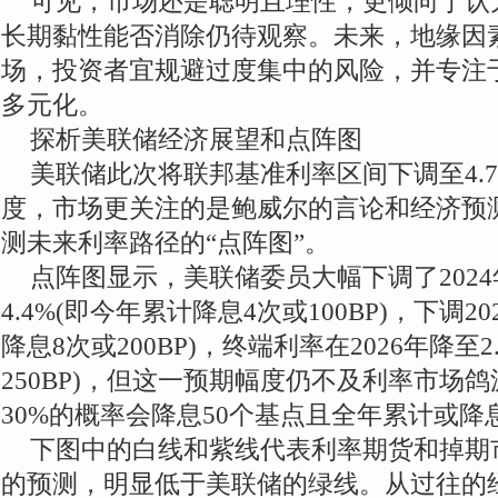
可见，市场还是聪明且理性，更倾向于认
长期黏性能否消除仍待观察。未来，地缘因
场，投资者宜规避过度集中的风险，并专注
多元化。
探析美联储经济展望和点阵图
美联储此次将联邦基准利率区间下调至4.7
度，市场更关注的是鲍威尔的言论和经济预测展
测未来利率路径的“点阵图”。
点阵图显示，美联储委员大幅下调了202
4.4%(即今年累计降息4次或100BP)，下调20
降息8次或200BP)，终端利率在2026年降至2
250BP)，但这一预期幅度仍不及利率市场
30%的概率会降息50个基点且全年累计或降
下图中的白线和紫线代表利率期货和掉期
的预测，明显低于美联储的绿线。从过往的