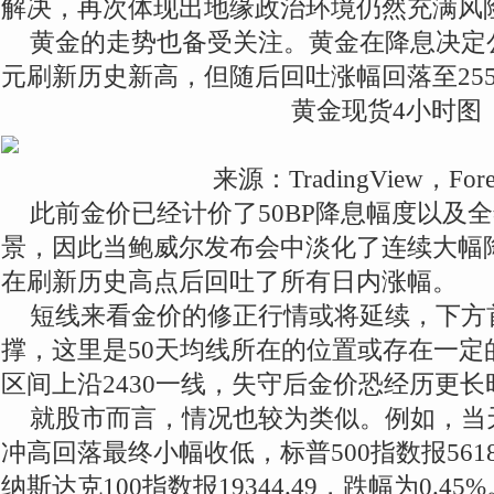
解决，再次体现出地缘政治环境仍然充满风
黄金的走势也备受关注。黄金在降息决定公
元刷新历史新高，但随后回吐涨幅回落至25
黄金现货4小时图
来源：TradingView，Fore
此前金价已经计价了50BP降息幅度以及
景，因此当鲍威尔发布会中淡化了连续大幅
在刷新历史高点后回吐了所有日内涨幅。
短线来看金价的修正行情或将延续，下方首
撑，这里是50天均线所在的位置或存在一定
区间上沿2430一线，失守后金价恐经历更
就股市而言，情况也较为类似。例如，当
冲高回落最终小幅收低，标普500指数报5618.
纳斯达克100指数报19344.49，跌幅为0.45%