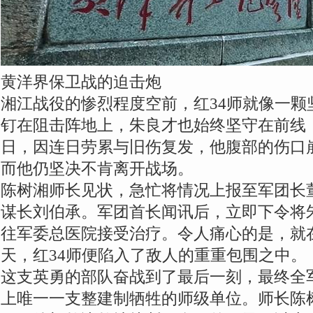
黄洋界保卫战的迫击炮
湘江战役的惨烈程度空前，红34师就像一颗
钉在阻击阵地上，朱良才也始终坚守在前线，
日，因连日劳累与旧伤复发，他腹部的伤口
而他仍坚决不肯离开战场。
陈树湘师长见状，急忙将情况上报至军团长
谋长刘伯承。军团首长闻讯后，立即下令将
往军委总医院接受治疗。令人痛心的是，就
天，红34师便陷入了敌人的重重包围之中。
这支英勇的部队奋战到了最后一刻，最终全
上唯一一支整建制牺牲的师级单位。师长陈