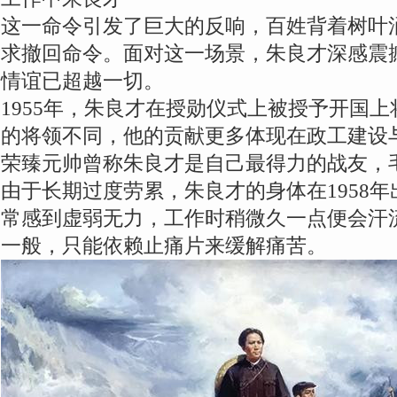
这一命令引发了巨大的反响，百姓背着树叶
求撤回命令。面对这一场景，朱良才深感震
情谊已超越一切。
1955年，朱良才在授勋仪式上被授予开国
的将领不同，他的贡献更多体现在政工建设
荣臻元帅曾称朱良才是自己最得力的战友，
由于长期过度劳累，朱良才的身体在1958
常感到虚弱无力，工作时稍微久一点便会汗
一般，只能依赖止痛片来缓解痛苦。