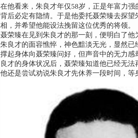
在他看来，朱良才年仅58岁，正是年富力强
背后必定有隐情。于是他委托聂荣臻去探望
相，并希望他能设法挽留这位优秀的将领。
聂荣臻在见到朱良才的那一刻，便明白了他
朱良才的面容憔悴，神色黯淡无光，显然已
撑起身体向聂荣臻问好，但声音中的无力感
良才的身体状况后，聂荣臻知道他已经无法
他还是尝试劝说朱良才先休养一段时间，等