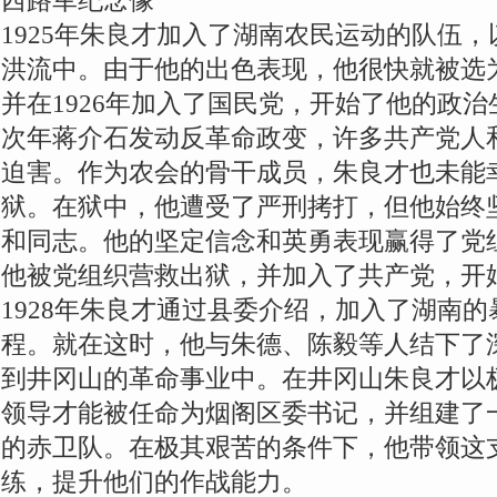
西路军纪念像
1925年朱良才加入了湖南农民运动的队伍
洪流中。由于他的出色表现，他很快就被选
并在1926年加入了国民党，开始了他的政治
次年蒋介石发动反革命政变，许多共产党人
迫害。作为农会的骨干成员，朱良才也未能
狱。在狱中，他遭受了严刑拷打，但他始终
和同志。他的坚定信念和英勇表现赢得了党组
他被党组织营救出狱，并加入了共产党，开
1928年朱良才通过县委介绍，加入了湖南
程。就在这时，他与朱德、陈毅等人结下了
到井冈山的革命事业中。在井冈山朱良才以
领导才能被任命为烟阁区委书记，并组建了一
的赤卫队。在极其艰苦的条件下，他带领这
练，提升他们的作战能力。