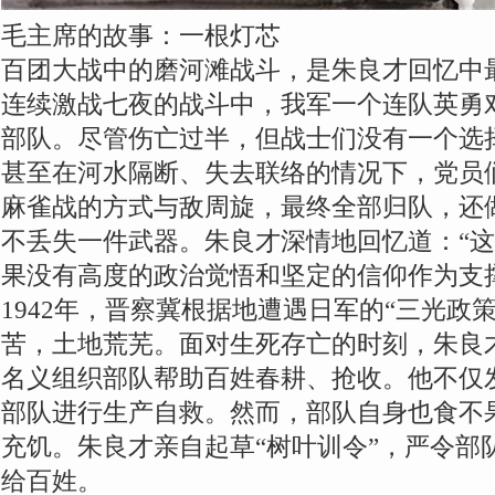
毛主席的故事：一根灯芯
百团大战中的磨河滩战斗，是朱良才回忆中
连续激战七夜的战斗中，我军一个连队英勇对
部队。尽管伤亡过半，但战士们没有一个选
甚至在河水隔断、失去联络的情况下，党员
麻雀战的方式与敌周旋，最终全部归队，还
不丢失一件武器。朱良才深情地回忆道：“
果没有高度的政治觉悟和坚定的信仰作为支
1942年，晋察冀根据地遭遇日军的“三光政
苦，土地荒芜。面对生死存亡的时刻，朱良
名义组织部队帮助百姓春耕、抢收。他不仅
部队进行生产自救。然而，部队自身也食不
充饥。朱良才亲自起草“树叶训令”，严令部
给百姓。