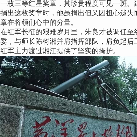
一枚三等红星奖章，其珍贵程度可见一斑。
捐出这枚奖章时，他虽捐出但又因担心遗失
章在将领们心中的分量。
在红军长征的艰难岁月里，朱良才被调任至红
委，与师长陈树湘并肩指挥部队，肩负起后
红军主力渡过湘江提供了坚实的掩护。