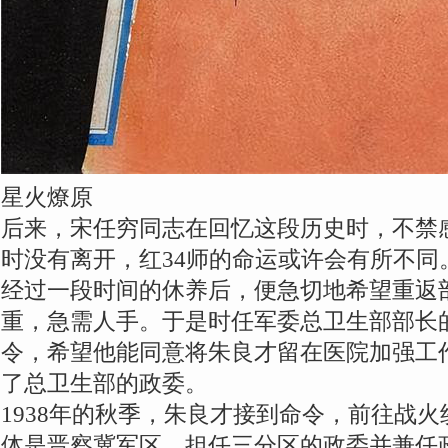
星火燎原
后来，宋任穷同志在回忆这段历史时，不禁
时没有离开，红34师的命运或许会有所不同
经过一段时间的休养后，便急切地希望重返
重，急需人手。于是时任军委总卫生部部长
令，希望他能同意将朱良才留在医院加强工
了总卫生部的政委。
1938年的秋季，朱良才接到命令，前往战
体是晋察冀军区，担任三分区的政委并兼任