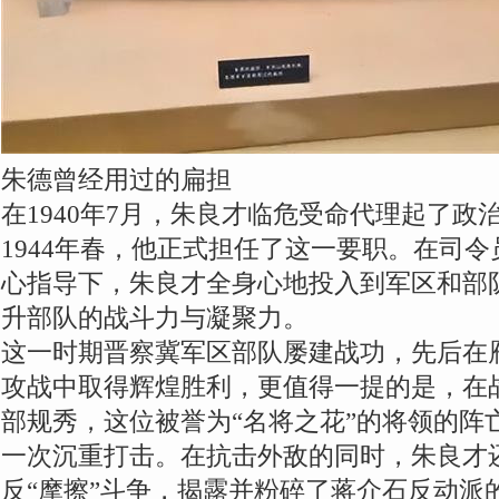
朱德曾经用过的扁担
在1940年7月，朱良才临危受命代理起了政
1944年春，他正式担任了这一要职。在司
心指导下，朱良才全身心地投入到军区和部
升部队的战斗力与凝聚力。
这一时期晋察冀军区部队屡建战功，先后在
攻战中取得辉煌胜利，更值得一提的是，在
部规秀，这位被誉为“名将之花”的将领的阵
一次沉重打击。在抗击外敌的同时，朱良才
反“摩擦”斗争，揭露并粉碎了蒋介石反动派