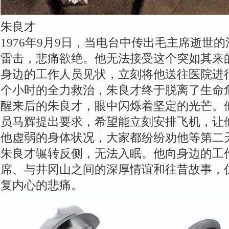
朱良才
1976年9月9日，当电台中传出毛主席逝世
雷击，悲痛欲绝。他无法接受这个突如其来
身边的工作人员见状，立刻将他送往医院进
个小时的全力救治，朱良才终于脱离了生命
醒来后的朱良才，眼中闪烁着坚定的光芒。
员马辉提出要求，希望能立刻安排飞机，让
他虚弱的身体状况，大家都纷纷劝他等第二
朱良才辗转反侧，无法入眠。他向身边的工
席、与井冈山之间的深厚情谊和往昔故事，
复内心的悲痛。