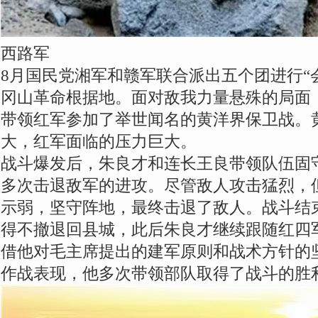
西路军
8月国民党湘军和赣军联合派出五个团进行“
冈山革命根据地。面对敌我力量悬殊的局面
带领红军参加了举世闻名的黄洋界保卫战。
大，红军面临的压力巨大。
战斗爆发后，朱良才和连长王良带领队伍固
多次击退敌军的进攻。尽管敌人攻击猛烈，
示弱，坚守阵地，最终击退了敌人。战斗结
得不撤退回县城，此后朱良才继续跟随红四
借他对毛主席提出的建军原则和战术方针的
作战表现，他多次带领部队取得了战斗的胜