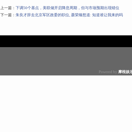
上一篇：
下调50个基点，美联储开启降息周期，但与市场预期出现错位
下一篇：
朱良才辞去北京军区政委的职位, 聂荣臻怒道: 知道谁让我来的吗
Powered by
摩根娱